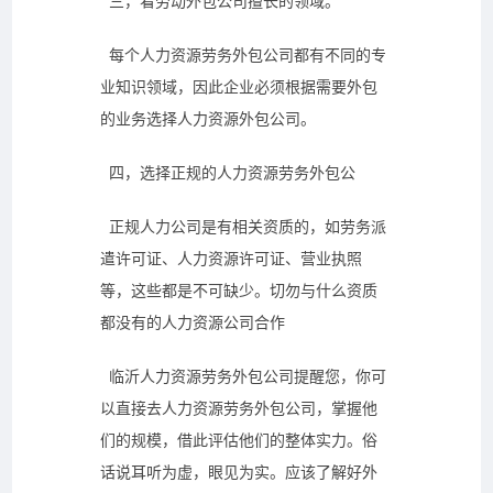
三，
看
劳动外包公司擅长的领域。
每个
人力资源劳务外包公司
都有不同的专
业知识领域，因此企业必须根据需要外包
的业务选择
人力资源
外包公司。
四，选择正规的
人
力资源劳务
外包公
正规人力公司
是
有相关资质的，如劳务派
遣许可证、人力资源许可证、营业执照
等，这些都是不可缺少
。
切勿与什么资质
都没有的人力资源公司合作
临沂人力资源劳务外包公司提醒您，
你可
以直接去
人力资源劳务
外包公司，掌握他
们的规模，借此评估他们的整体实力。俗
话说耳听为虚，眼见为实。
应该
了解
好
外